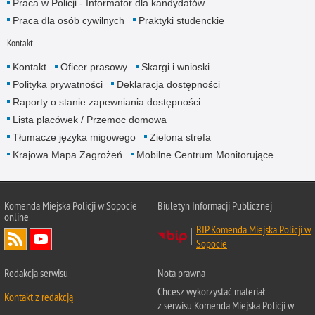
Praca w Policji - Informator dla kandydatów
Praca dla osób cywilnych
Praktyki studenckie
Kontakt
Kontakt
Oficer prasowy
Skargi i wnioski
Polityka prywatności
Deklaracja dostępności
Raporty o stanie zapewniania dostępności
Lista placówek / Przemoc domowa
Tłumacze języka migowego
Zielona strefa
Krajowa Mapa Zagrożeń
Mobilne Centrum Monitorujące
Komenda Miejska Policji w Sopocie
Biuletyn Informacji Publicznej
online
BIP Komenda Miejska Policji w
Sopocie
Redakcja serwisu
Nota prawna
Chcesz wykorzystać materiał
Kontakt z redakcją
z serwisu Komenda Miejska Policji w