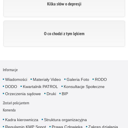
Kilka słów o depresji
O co chodzi z tym lękiem
Informacje
Wiadomości
Materiały Video
Galeria Foto
RODO
DODO
Kwartalnik PATROL
Konsultacje Społeczne
Orzeczenia sądowe
Druki
BIP
Zostań policjantem
Komenda
Kadra kierownicza
Struktura organizacyjna
Regulamin KMP Sopot
Prawa Człowieka
Zakres działania