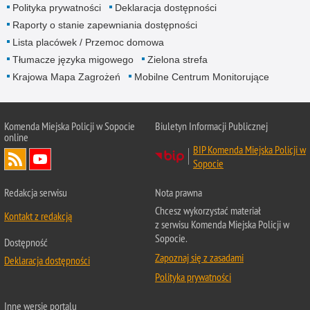
Polityka prywatności
Deklaracja dostępności
Raporty o stanie zapewniania dostępności
Lista placówek / Przemoc domowa
Tłumacze języka migowego
Zielona strefa
Krajowa Mapa Zagrożeń
Mobilne Centrum Monitorujące
Komenda Miejska Policji w Sopocie
Biuletyn Informacji Publicznej
online
BIP Komenda Miejska Policji w
Sopocie
Redakcja serwisu
Nota prawna
Chcesz wykorzystać materiał
Kontakt z redakcją
z serwisu Komenda Miejska Policji w
Sopocie.
Dostępność
Zapoznaj się z zasadami
Deklaracja dostępności
Polityka prywatności
Inne wersje portalu