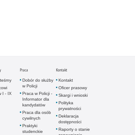
y
Praca
Kontakt
steśmy
Dobór do służby
Kontakt
w Policji
cowi
Oficer prasowy
 I - IX
Praca w Policji -
Skargi i wnioski
Informator dla
Polityka
kandydatów
prywatności
Praca dla osób
Deklaracja
cywilnych
dostępności
Praktyki
Raporty o stanie
studenckie
zapewniania