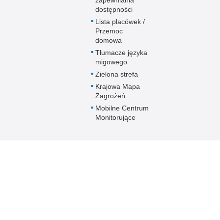
dostępności
Lista placówek /
Przemoc
domowa
Tłumacze języka
migowego
Zielona strefa
Krajowa Mapa
Zagrożeń
Mobilne Centrum
Monitorujące
Inne wersje portalu
ateriał
wersja tekstowa
ejska Policji w
ami