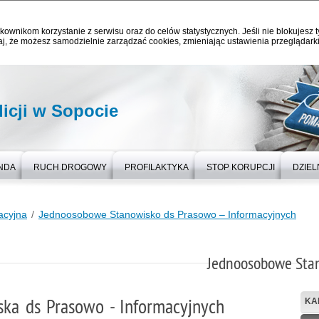
kownikom korzystanie z serwisu oraz do celów statystycznych. Jeśli nie blokujesz t
j, że możesz samodzielnie zarządzać cookies, zmieniając ustawienia przeglądarki
icji w Sopocie
NDA
RUCH DROGOWY
PROFILAKTYKA
STOP KORUPCJI
DZIE
acyjna
Jednoosobowe Stanowisko ds Prasowo – Informacyjnych
Jednoosobowe Stan
ka ds Prasowo - Informacyjnych
KA