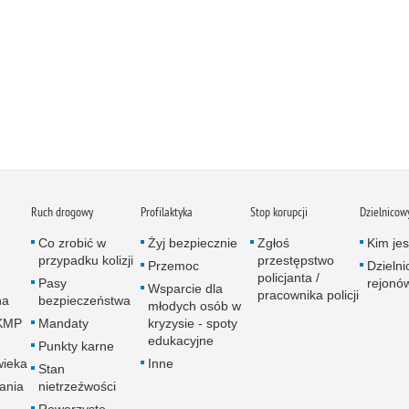
Ruch drogowy
Profilaktyka
Stop korupcji
Dzielnicow
Co zrobić w
Żyj bezpiecznie
Zgłoś
Kim je
przypadku kolizji
przestępstwo
Przemoc
Dzielni
policjanta /
Pasy
rejonów
Wsparcie dla
pracownika policji
na
bezpieczeństwa
młodych osób w
 KMP
Mandaty
kryzysie - spoty
edukacyjne
Punkty karne
wieka
Inne
Stan
ania
nietrzeźwości
Rowerzysto -