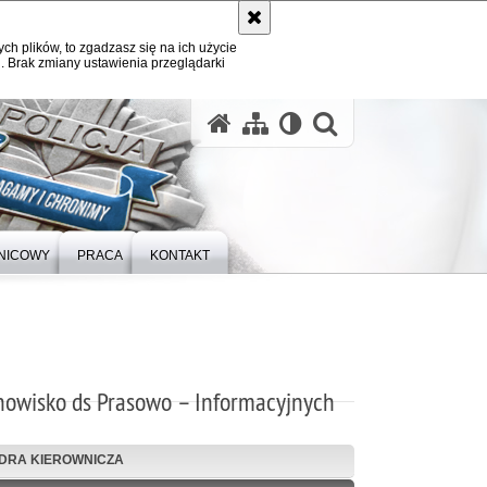
ych plików, to zgadzasz się na ich użycie
. Brak zmiany ustawienia przeglądarki
otwórz wysz
LNICOWY
PRACA
KONTAKT
owisko ds Prasowo – Informacyjnych
DRA KIEROWNICZA