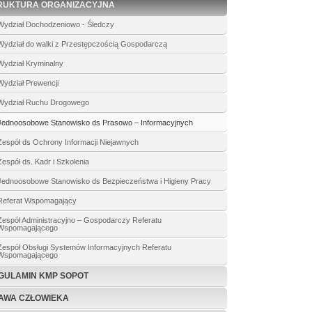
RUKTURA ORGANIZACYJNA
Wydział Dochodzeniowo - Śledczy
Wydział do walki z Przestępczością Gospodarczą
Wydział Kryminalny
Wydział Prewencji
Wydział Ruchu Drogowego
Jednoosobowe Stanowisko ds Prasowo – Informacyjnych
Zespół ds Ochrony Informacji Niejawnych
Zespół ds. Kadr i Szkolenia
Jednoosobowe Stanowisko ds Bezpieczeństwa i Higieny Pracy
Referat Wspomagający
Zespół Administracyjno – Gospodarczy Referatu
Wspomagającego
Zespół Obsługi Systemów Informacyjnych Referatu
Wspomagającego
GULAMIN KMP SOPOT
AWA CZŁOWIEKA