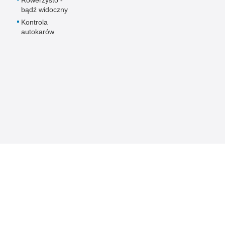
bądź widoczny
Kontrola
autokarów
 Publicznej
Redakcja serwisu
Nota prawna
Chcesz wykorzystać m
da Miejska Policji w
Kontakt z redakcją
z serwisu Komenda Mi
Sopocie.
Dostępność
Zapoznaj się z zasad
Deklaracja dostępności