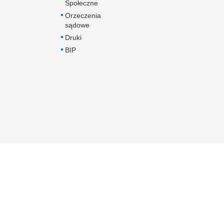
Społeczne
Orzeczenia
sądowe
Druki
BIP
Komenda Miejska Policji w Sopocie
Biuletyn Informacji
online
BIP Komen
Sopocie