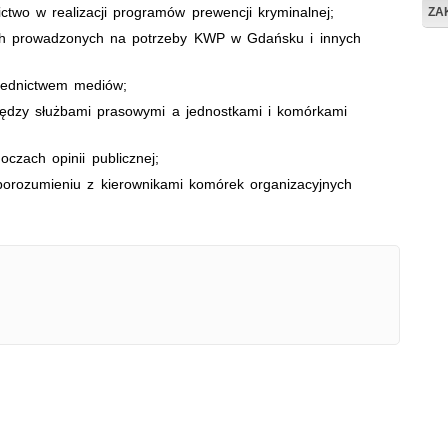
ctwo w realizacji programów prewencji kryminalnej;
ZA
ch prowadzonych na potrzeby KWP w Gdańsku i innych
średnictwem mediów;
iędzy służbami prasowymi a jednostkami i komórkami
czach opinii publicznej;
 porozumieniu z kierownikami komórek organizacyjnych