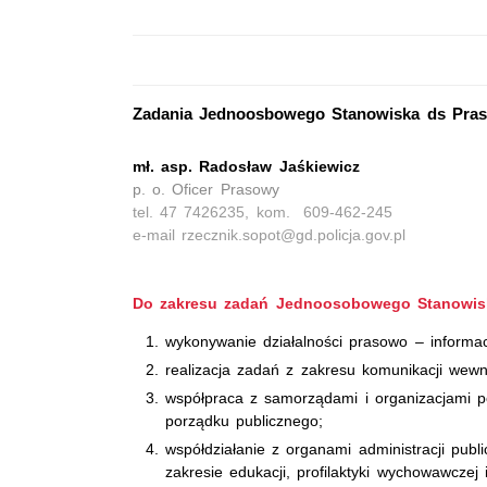
Zadania Jednoosbowego Stanowiska ds Pras
mł. asp. Radosław Jaśkiewicz
p. o. Oficer Prasowy
tel. 47 7426235, kom. 609-462-245
e-mail rzecznik.sopot@gd.policja.gov.pl
Do zakresu zadań Jednoosobowego Stanowisk
wykonywanie działalności prasowo – informa
realizacja zadań z zakresu komunikacji wewn
współpraca z samorządami i organizacjami 
porządku publicznego;
współdziałanie z organami administracji publ
zakresie edukacji, profilaktyki wychowawczej 