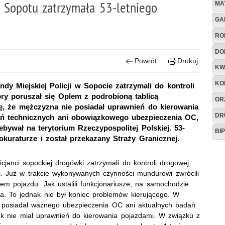
 Sopotu zatrzymała 53-letniego
MA
GA
RO
DO
Powrót
Drukuj
KW
KO
 Miejskiej Policji w Sopocie zatrzymali do kontroli
óry poruszał się Oplem z podrobioną tablicą
OR
się, że mężczyzna nie posiadał uprawnień do kierowania
DR
ń technicznych ani obowiązkowego ubezpieczenia OC,
ebywał na terytorium Rzeczypospolitej Polskiej. 53-
BIP
rokuraturze i został przekazany Straży Granicznej.
icjanci sopockiej drogówki zatrzymali do kontroli drogowej
i. Już w trakcie wykonywanych czynności mundurowi zwrócili
m pojazdu. Jak ustalili funkcjonariusze, na samochodzie
na. To jednak nie był koniec problemów kierującego. W
nie posiadał ważnego ubezpieczenia OC ani aktualnych badań
latek nie miał uprawnień do kierowania pojazdami. W związku z