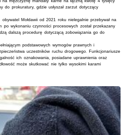
li na mężczyznę mandaty karne na łączną kwotę 4 tysięcy
y do prokuratury, gdzie usłyszał zarzut dotyczący
obywatel Mołdawii od 2021 roku nielegalnie przebywał na
tym po wykonaniu czynności procesowych został przekazany
wadzą dalszą procedurę dotyczącą zobowiązania go do
spełniającym podstawowych wymogów prawnych i
zpieczeństwa uczestników ruchu drogowego. Funkcjonariusze
legalność ich oznakowania, posiadane uprawnienia oraz
łowość może skutkować nie tylko wysokimi karami