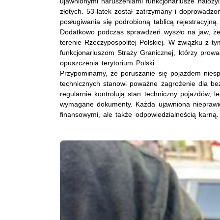
ujawnionymi naruszeniami funkcjonariusze nałoży
złotych. 53-latek został zatrzymany i doprowadzon
posługiwania się podrobioną tablicą rejestracyjną.
Dodatkowo podczas sprawdzeń wyszło na jaw, że 
terenie Rzeczypospolitej Polskiej. W związku z 
funkcjonariuszom Straży Granicznej, którzy pro
opuszczenia terytorium Polski.
Przypominamy, że poruszanie się pojazdem nie
technicznych stanowi poważne zagrożenie dla be
regularnie kontrolują stan techniczny pojazdów, 
wymagane dokumenty. Każda ujawniona nieprawid
finansowymi, ale także odpowiedzialnością karną.