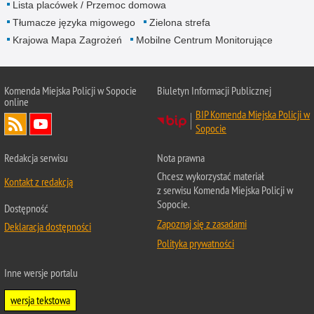
Lista placówek / Przemoc domowa
Tłumacze języka migowego
Zielona strefa
Krajowa Mapa Zagrożeń
Mobilne Centrum Monitorujące
Komenda Miejska Policji w Sopocie
Biuletyn Informacji Publicznej
online
BIP Komenda Miejska Policji w
Sopocie
Redakcja serwisu
Nota prawna
Chcesz wykorzystać materiał
Kontakt z redakcją
z serwisu Komenda Miejska Policji w
Sopocie.
Dostępność
Zapoznaj się z zasadami
Deklaracja dostępności
Polityka prywatności
Inne wersje portalu
wersja tekstowa